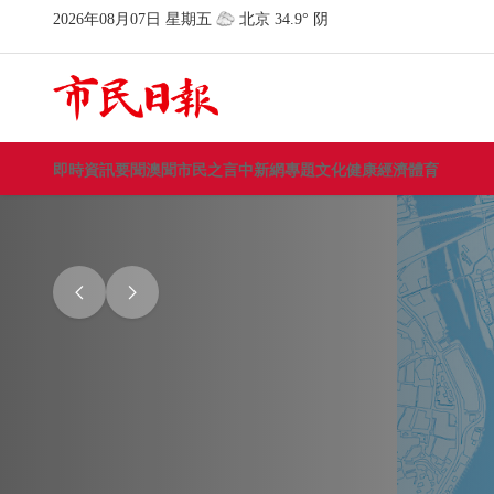
即時資訊
要聞
澳聞
市民之言
中新網
專題
文化
健康
經濟
體育