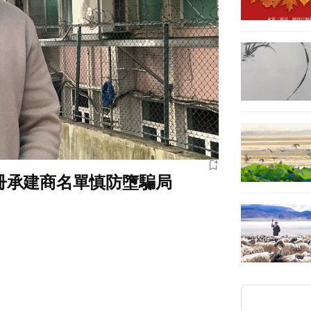
冊承建商名單慎防墮騙局