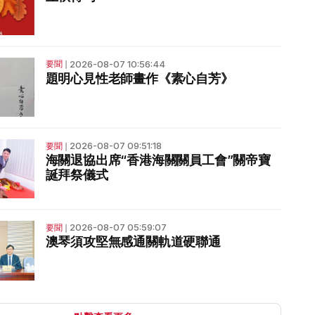
2026-08-07 10:56:44
要聞
❘
題明心見性老師畫作《素心自芳》
2026-08-07 09:51:18
要聞
❘
海關退協出席“香港海關關員工會”關帝寶
誕拜祭儀式
2026-08-07 05:59:07
要聞
❘
澳琴須攻堅無感通關軌道硬聯通