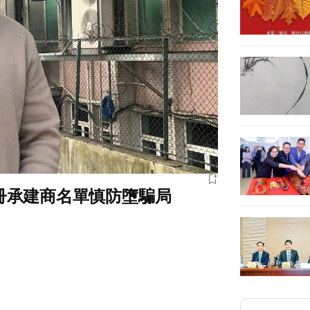
冊承建商名單慎防墮騙局