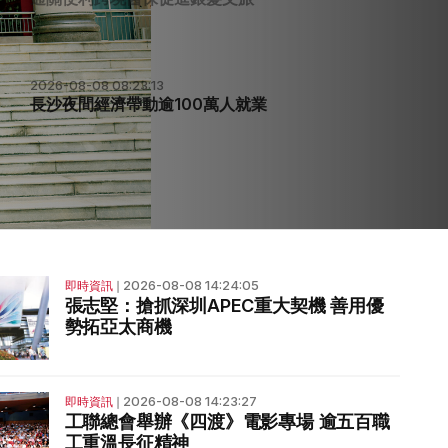
2026-08-01 07:44:41
電信法研設網絡及服務兩種牌照
2026-08-08 14:24:05
即時資訊
❘
張志堅：搶抓深圳APEC重大契機 善用優
勢拓亞太商機
2026-08-08 14:23:27
即時資訊
❘
工聯總會舉辦《四渡》電影專場 逾五百職
工重溫長征精神