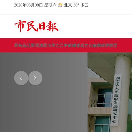
即時資訊
要聞
澳聞
市民之言
中新網
專題
文化
健康
經濟
體育