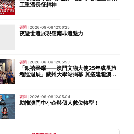
工重溫長征精神
2026-08-08 12:06:25
要聞
❘
夜遊世遺展現嶺南非遺魅力
2026-08-08 12:05:53
要聞
❘
「銀禧榮耀——澳門文物大使25年成長旅
程巡迴展」蘭州大學站揭幕 冀搭建隴澳文
博交流橋樑
2026-08-08 12:05:04
要聞
❘
助推澳門中小企與個人數位轉型！