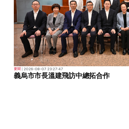
2026-08-07 23:27:47
要聞
❘
義烏市市長溫建飛訪中總拓合作