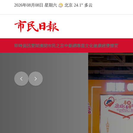
即時資訊
要聞
澳聞
市民之言
中新網
專題
文化
健康
經濟
體育