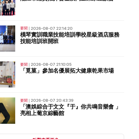
2026-08-07 22:14:20
要聞
❘
橫琴實訓職業技能培訓學校星級酒店服務
技能培訓班開班
2026-08-07 21:10:05
要聞
❘
「覓菓」參加名優展拓大健康乾果市場
2026-08-07 20:43:39
要聞
❘
「澳娛綜合于文文『于』你共鳴音樂會 」
亮相上葡京綜藝館