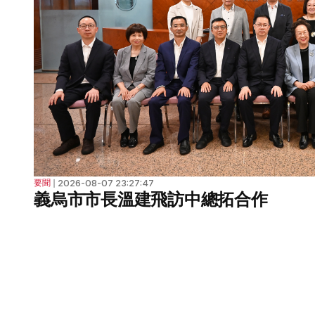
2026-08-07 23:27:47
要聞
❘
義烏市市長溫建飛訪中總拓合作