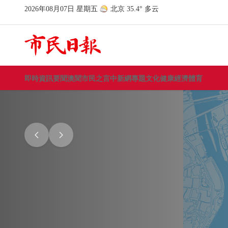
即時資訊
要聞
澳聞
市民之言
中新網
專題
文化
健康
經濟
體育