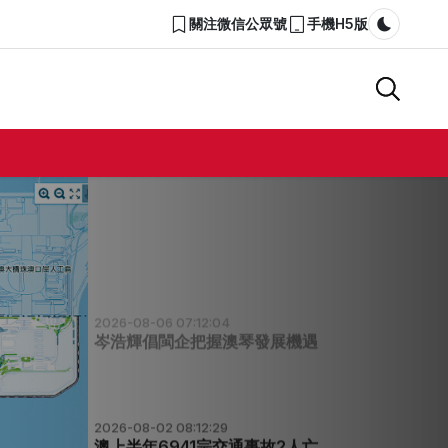
關注微信公眾號
手機H5版
Dark m
2026-08-06 07:15:50
優化經屋申請審查加快居民上樓
2026-08-06 07:12:48
黃宏威冀A區動態配套建安居社區
2026-08-06 07:12:04
岑浩輝倡閩企把握澳琴發展機遇
2026-08-02 08:12:29
澳上半年6941宗交通事故2人亡