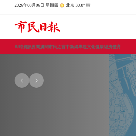
即時資訊
要聞
澳聞
市民之言
中新網
專題
文化
健康
經濟
體育