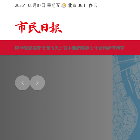
即時資訊
要聞
澳聞
市民之言
中新網
專題
文化
健康
經濟
體育